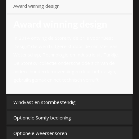
Award winning design
Award winning design
In 2014 ontving de Storexy de prijs voor “Best
Design” die werd uitgereikt door de minister van
Wetenschap, Technologie en Industrie uit Turkije.
De Storexy-collectie onderscheidde zich van de
andere honderden inzendingen door het design,
gebruiksgemak en het technisch vernuft.
Windvast en stormbestendig
Optionele Somfy bediening
Optionele weersensoren