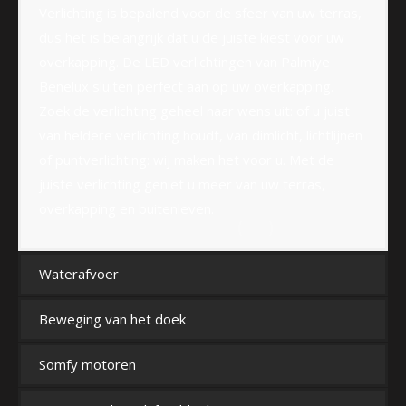
Verlichting is bepalend voor de sfeer van uw terras,
dus het is belangrijk dat u de juiste kiest voor uw
overkapping. De LED verlichtingen van Palmiye
Benelux sluiten perfect aan op uw overkapping.
Zoek de verlichting geheel naar wens uit: of u juist
van heldere verlichting houdt, van dimlicht, lichtlijnen
of puntverlichting: wij maken het voor u. Met de
juiste verlichting geniet u meer van uw terras,
overkapping en buitenleven.
Waterafvoer
Beweging van het doek
Somfy motoren