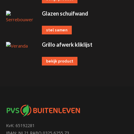
Glazen schuifwand
stel samen
Grillo afwerk kliklijst
bekijk product
KvK: 65192281
IBAN: NL21 RABO 0325 6255 73