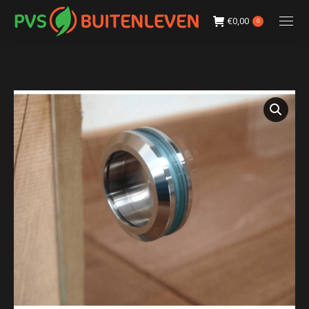
€
0,00
0