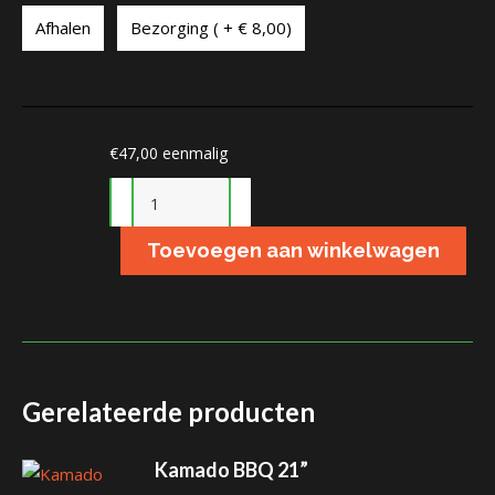
Afhalen
Bezorging ( + € 8,00)
€
47,00
eenmalig
Handvaten
aantal
Toevoegen aan winkelwagen
Gerelateerde producten
Kamado BBQ 21”