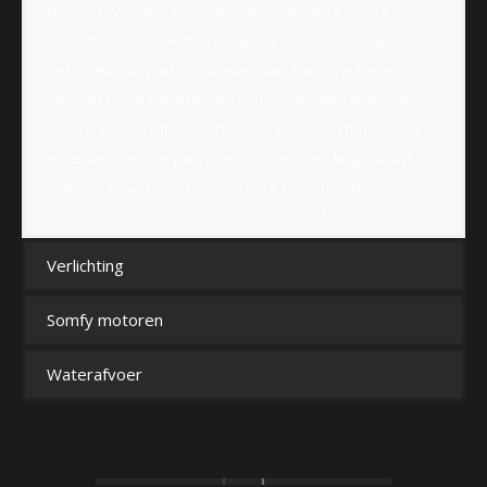
doeken worden gemaakt zie je duidelijk terug.
Essentieel voor ieder vouwdak terrasoverkapping is
het doek. De plafonddoeken van Palmiye Benelux
zijn van hoge kwaliteit en zijn bovendien waterdicht.
U kunt kiezen uit verschillende kleuren, materialen
en enkele mooie patronen. Bovendien krijgt u vijf
jaar garantie tegen verkleuring en schimmel.
Verlichting
Somfy motoren
Waterafvoer