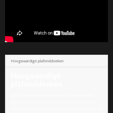
Hoogwaardige plafonddoeken
Hoogwaardige
plafonddoeken
De plafonddoeken van Palmiye Benelux worden
gemaakt door partners van Palmiye in Amerika en
Europa. De zorgvuldigheid en aandacht waarmee de