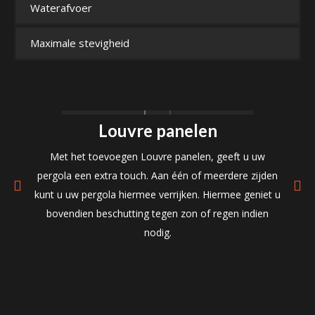
Waterafvoer
Maximale stevigheid
Louvre panelen
Met het toevoegen Louvre panelen, geeft u uw
n
pergola een extra touch. Aan één of meerdere zijden
e
re
kunt u uw pergola hiermee verrijken. Hiermee geniet u
d
bovendien beschutting tegen zon of regen indien
m
nodig.