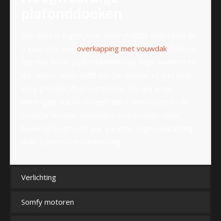
plafonddoeken
Een doek is eigenlijk het belangrijkste onderdeel als
u gaat voor een
overkapping met vouwdak
. Palmiye
Benelux biedt plafonddoeken van hoge kwaliteit en
die tevens waterdicht zijn. De doeken zij met veel
zorg gemaakt door partners in Europa en de
Verenigde Staten. U heeft een ruime keuze uit de
mooiste kleuren, materialen en patronen. Daar
bovenop krijgt u vijf jaar garantie tegen aantasting
door schimmel en verkleuring.
Verlichting
Somfy motoren