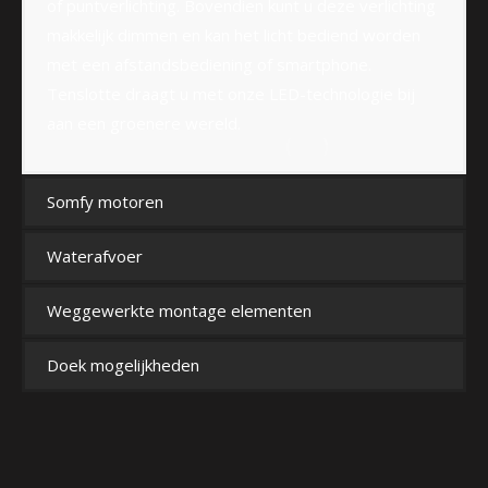
of puntverlichting. Bovendien kunt u deze verlichting
makkelijk dimmen en kan het licht bediend worden
met een afstandsbediening of smartphone.
Tenslotte draagt u met onze LED-technologie bij
aan een groenere wereld.
Somfy motoren
Waterafvoer
Weggewerkte montage elementen
Doek mogelijkheden