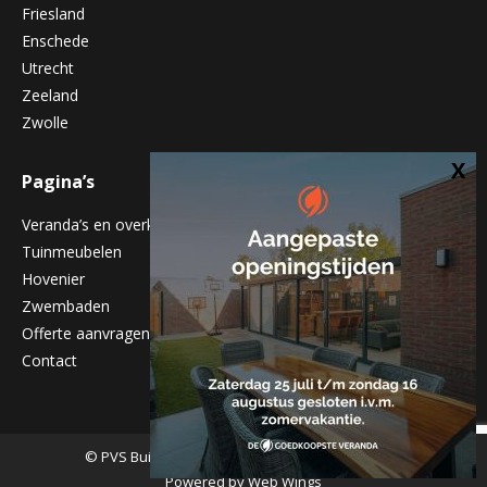
Friesland
Enschede
Utrecht
Zeeland
Zwolle
Pagina’s
Veranda’s en overkappingen
Tuinmeubelen
Hovenier
Zwembaden
Offerte aanvragen
Contact
© PVS Buitenleven - Alle rechten voorbehouden
Powered by
Web Wings