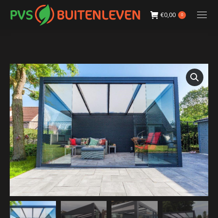
€
0,00
0