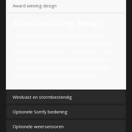
Award winning design
Award winning design
In 2014 ontving de Storexy de prijs voor “Best
Design” die werd uitgereikt door de minister van
Wetenschap, Technologie en Industrie uit Turkije.
De Storexy-collectie onderscheidde zich van de
andere honderden inzendingen door het design,
gebruiksgemak en het technisch vernuft.
Windvast en stormbestendig
Optionele Somfy bediening
Optionele weersensoren