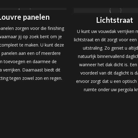
Louvre panelen
Lichtstraat
anelen zorgen voor die finishing
U kunt uw vouwdak verrijken 
aarnaar jij op zoek bent om je
lichtstraat en dit zorgt voor een
 compleet te maken. U kunt deze
uitstraling. Zo geniet u altij
 panelen aan een of meerdere
natuurlijk binnenvallend daglic
en toevoegen en daarmee de
wanneer het dak dicht is. Een
a verrijken. Daarnaast biedt dit
voordeel van dit daglicht is d
ting tegen zowel zon en regen.
ervoor zorgt dat u een optisch
ruimte onder uw pergola kri