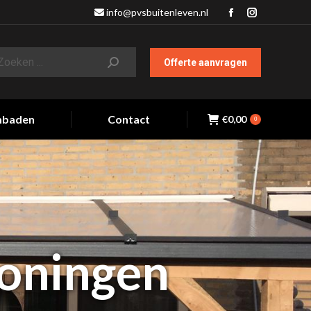
info@pvsbuitenleven.nl
Facebook
Instagram
page
page
opens
opens
Offerte aanvragen
in
in
new
new
window
window
baden
Contact
€
0,00
0
roningen