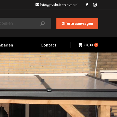
info@pvsbuitenleven.nl
Facebook
Instagram
page
page
opens
opens
Offerte aanvragen
in
in
new
new
window
window
baden
Contact
€
0,00
0