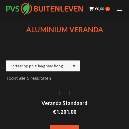
€
0,00
0
ALUMINIUM VERANDA
Gesorteerd
Toont alle 5 resultaten
op
prijs:
laag
Veranda Standaard
naar
€
1.201,00
hoog